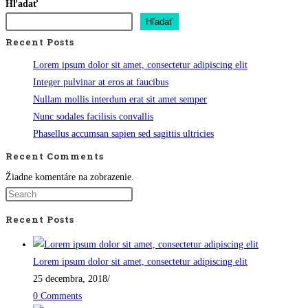
Hľadať
Hľadať
Recent Posts
Lorem ipsum dolor sit amet, consectetur adipiscing elit
Integer pulvinar at eros at faucibus
Nullam mollis interdum erat sit amet semper
Nunc sodales facilisis convallis
Phasellus accumsan sapien sed sagittis ultricies
Recent Comments
Žiadne komentáre na zobrazenie.
Recent Posts
Lorem ipsum dolor sit amet, consectetur adipiscing elit
25 decembra, 2018
/
0 Comments