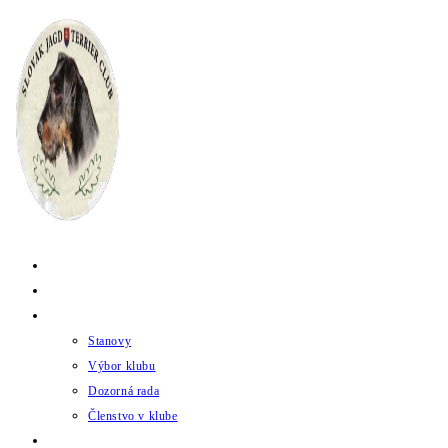
Skip
to
content
Domov
Novinky
Klub
Stanovy
Výbor klubu
Dozorná rada
Členstvo v klube
Chov