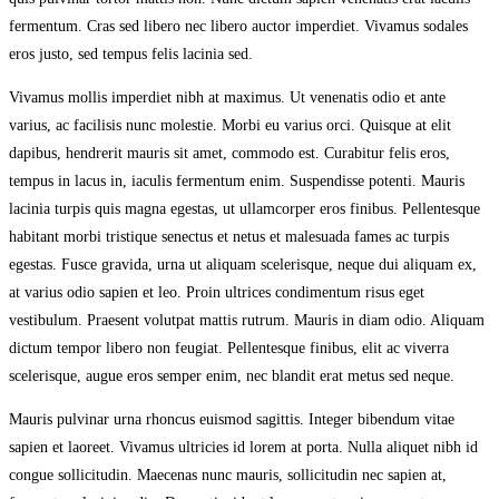
fermentum. Cras sed libero nec libero auctor imperdiet. Vivamus sodales
eros justo, sed tempus felis lacinia sed.
Vivamus mollis imperdiet nibh at maximus. Ut venenatis odio et ante
varius, ac facilisis nunc molestie. Morbi eu varius orci. Quisque at elit
dapibus, hendrerit mauris sit amet, commodo est. Curabitur felis eros,
tempus in lacus in, iaculis fermentum enim. Suspendisse potenti. Mauris
lacinia turpis quis magna egestas, ut ullamcorper eros finibus. Pellentesque
habitant morbi tristique senectus et netus et malesuada fames ac turpis
egestas. Fusce gravida, urna ut aliquam scelerisque, neque dui aliquam ex,
at varius odio sapien et leo. Proin ultrices condimentum risus eget
vestibulum. Praesent volutpat mattis rutrum. Mauris in diam odio. Aliquam
dictum tempor libero non feugiat. Pellentesque finibus, elit ac viverra
scelerisque, augue eros semper enim, nec blandit erat metus sed neque.
Mauris pulvinar urna rhoncus euismod sagittis. Integer bibendum vitae
sapien et laoreet. Vivamus ultricies id lorem at porta. Nulla aliquet nibh id
congue sollicitudin. Maecenas nunc mauris, sollicitudin nec sapien at,