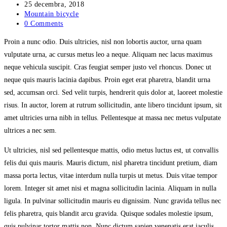
author:
Post
25 decembra, 2018
published:
Post
Mountain bicycle
category:
Post
0 Comments
comments:
Proin a nunc odio. Duis ultricies, nisl non lobortis auctor, urna quam
vulputate urna, ac cursus metus leo a neque. Aliquam nec lacus maximus
neque vehicula suscipit. Cras feugiat semper justo vel rhoncus. Donec ut
neque quis mauris lacinia dapibus. Proin eget erat pharetra, blandit urna
sed, accumsan orci. Sed velit turpis, hendrerit quis dolor at, laoreet molestie
risus. In auctor, lorem at rutrum sollicitudin, ante libero tincidunt ipsum, sit
amet ultricies urna nibh in tellus. Pellentesque at massa nec metus vulputate
ultrices a nec sem.
Ut ultricies, nisl sed pellentesque mattis, odio metus luctus est, ut convallis
felis dui quis mauris. Mauris dictum, nisl pharetra tincidunt pretium, diam
massa porta lectus, vitae interdum nulla turpis ut metus. Duis vitae tempor
lorem. Integer sit amet nisi et magna sollicitudin lacinia. Aliquam in nulla
ligula. In pulvinar sollicitudin mauris eu dignissim. Nunc gravida tellus nec
felis pharetra, quis blandit arcu gravida. Quisque sodales molestie ipsum,
quis pulvinar tortor mattis non. Nunc dictum sapien venenatis erat iaculis