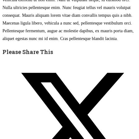
Nulla ultricies pellentesque enim. Nunc feugiat tellus vel mauris volutpat
consequat. Mauris aliquam lorem vitae diam convallis tempus quis a nibh.
Maecenas ligula libero, vehicula a nunc sed, pellentesque vestibulum orci.
Pellentesque fermentum, augue ac molestie dapibus, ex mauris porta diam,
aliquet egestas nunc mi id enim. Cras pellentesque blandit lacinia.
Share
Please Share This
this
Opens
content
in
a
new
window