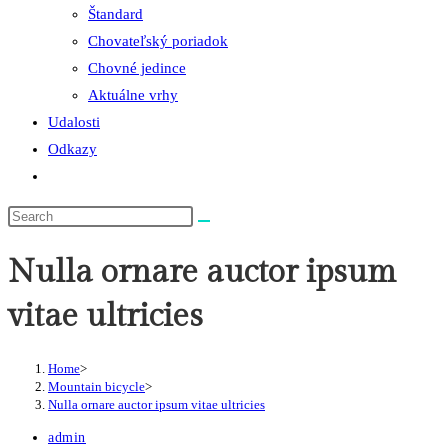
Štandard
Chovateľský poriadok
Chovné jedince
Aktuálne vrhy
Udalosti
Odkazy
Toggle
website
search
Nulla ornare auctor ipsum
vitae ultricies
Home
>
Mountain bicycle
>
Nulla ornare auctor ipsum vitae ultricies
Post
admin