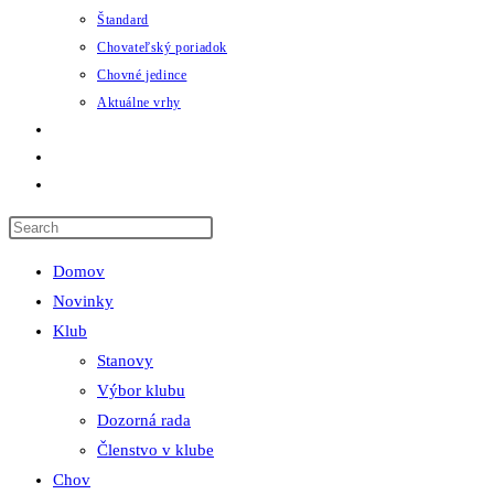
Štandard
Chovateľský poriadok
Chovné jedince
Aktuálne vrhy
Udalosti
Odkazy
Toggle
website
search
Domov
Novinky
Klub
Stanovy
Výbor klubu
Dozorná rada
Členstvo v klube
Chov