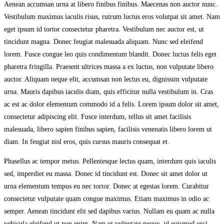
Aenean accumsan urna at libero finibus finibus. Maecenas non auctor nunc.
Vestibulum maximus iaculis risus, rutrum luctus eros volutpat sit amet. Nam
eget ipsum id tortor consectetur pharetra. Vestibulum nec auctor est, ut
tincidunt magna. Donec feugiat malesuada aliquam. Nunc sed eleifend
lorem. Fusce congue leo quis condimentum blandit. Donec luctus felis eget
pharetra fringilla. Praesent ultrices massa a ex luctus, non vulputate libero
auctor. Aliquam neque elit, accumsan non lectus eu, dignissim vulputate
urna. Mauris dapibus iaculis diam, quis efficitur nulla vestibulum in. Cras
ac est ac dolor elementum commodo id a felis. Lorem ipsum dolor sit amet,
consectetur adipiscing elit. Fusce interdum, tellus sit amet facilisis
malesuada, libero sapien finibus sapien, facilisis venenatis libero lorem ut
diam. In feugiat nisl eros, quis cursus mauris consequat et.
Phasellus ac tempor metus. Pellentesque lectus quam, interdum quis iaculis
sed, imperdiet eu massa. Donec id tincidunt est. Donec sit amet dolor ut
urna elementum tempus eu nec tortor. Donec at egestas lorem. Curabitur
consectetur vulputate quam congue maximus. Etiam maximus in odio ac
semper. Aenean tincidunt elit sed dapibus varius. Nullam eu quam ac nulla
vehicula eleifend ut non enim. Nam ut vulputate neque, id euismod orci.