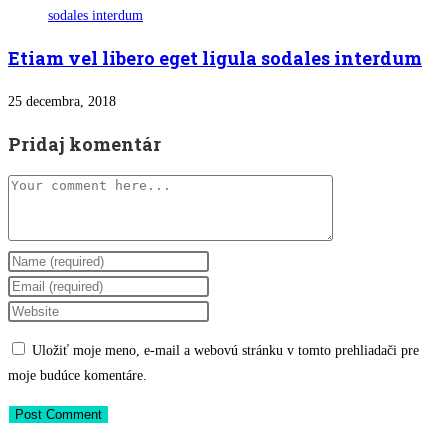
Etiam vel libero eget ligula sodales interdum
25 decembra, 2018
Pridaj komentár
Comment
Enter
your
Enter
name
your
Enter
or
email
your
Uložiť moje meno, e-mail a webovú stránku v tomto prehliadači pre
username
address
website
moje budúce komentáre.
to
to
URL
comment
comment
(optional)