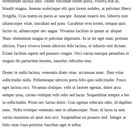
fermentum lacinia odio. Donec tincidunt lorem porta, viverra erat ac,
blandit magna. Aenean scelerisque elit quis lorem sodales, at pulvinar libero
fringilla. Cras mattis eu purus ac suscipit. Aenean mauris leo, lobortis non
ullamcorper vitae, tincidunt sed justo. Curabitur eros lorem, tempus quis
luctus in, ullamcorper nec augue. Vivamus facilisis in ipsum ac aliquet.
Nunc elementum magna et pulvinar dignissim. In ut mi eget nunc pretium
ultrices. Fusce viverra lorem ultricies felis lacinia, et lobortis nisl dictum.
Etiam facilisis sapien sed posuere congue. Orci varius natoque penatibus et
magnis dis parturient montes, nascetur ridiculus mus.
Donec in nulla lacinia, venenatis diam vitae, accumsan nunc. Duis vitae
sollicitudin nulla. Pellentesque ultrices porta felis quis sollicitudin. Fusce
eget lacinia orci. Vivamus tristique, velit ut laoreet egestas, dolor arcu
semper urna, cursus volutpat velit odio sed lacus. Suspendisse tempor a leo
in sollicitudin. Proin nec luctus dolor. Cras egestas vehicula odio, id dapibus
nunc. Nulla tristique venenatis sem in ullamcorper. Nunc id lacus in sem
varius maximus sit amet non orci. Suspendisse eu posuere nisl. Integer at
felis vitae risus porttitor faucibus eget et tellus.