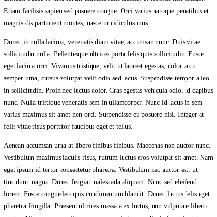
Etiam facilisis sapien sed posuere congue. Orci varius natoque penatibus et
magnis dis parturient montes, nascetur ridiculus mus.
Donec in nulla lacinia, venenatis diam vitae, accumsan nunc. Duis vitae
sollicitudin nulla. Pellentesque ultrices porta felis quis sollicitudin. Fusce
eget lacinia orci. Vivamus tristique, velit ut laoreet egestas, dolor arcu
semper urna, cursus volutpat velit odio sed lacus. Suspendisse tempor a leo
in sollicitudin. Proin nec luctus dolor. Cras egestas vehicula odio, id dapibus
nunc. Nulla tristique venenatis sem in ullamcorper. Nunc id lacus in sem
varius maximus sit amet non orci. Suspendisse eu posuere nisl. Integer at
felis vitae risus porttitor faucibus eget et tellus.
Aenean accumsan urna at libero finibus finibus. Maecenas non auctor nunc.
Vestibulum maximus iaculis risus, rutrum luctus eros volutpat sit amet. Nam
eget ipsum id tortor consectetur pharetra. Vestibulum nec auctor est, ut
tincidunt magna. Donec feugiat malesuada aliquam. Nunc sed eleifend
lorem. Fusce congue leo quis condimentum blandit. Donec luctus felis eget
pharetra fringilla. Praesent ultrices massa a ex luctus, non vulputate libero