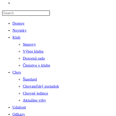
Toggle
website
search
Domov
Novinky
Klub
Stanovy
Výbor klubu
Dozorná rada
Členstvo v klube
Chov
Štandard
Chovateľský poriadok
Chovné jedince
Aktuálne vrhy
Udalosti
Odkazy