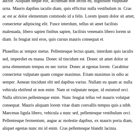
auctor. Aliquam neque elit, accumsan non lectus eu, dignissim vulputate
urna. Mauris dapibus iaculis diam, quis efficitur nulla vestibulum in. Cras
ac est ac dolor elementum commodo id a felis. Lorem ipsum dolor sit amet,
consectetur adipiscing elit. Fusce interdum, tellus sit amet facilisis
malesuada, libero sapien finibus sapien, facilisis venenatis libero lorem ut
diam. In feugiat nisl eros, quis cursus mauris consequat et.
Phasellus ac tempor metus. Pellentesque lectus quam, interdum quis iaculis
sed, imperdiet eu massa. Donec id tincidunt est. Donec sit amet dolor ut
urna elementum tempus eu nec tortor. Donec at egestas lorem. Curabitur
consectetur vulputate quam congue maximus. Etiam maximus in odio ac
semper. Aenean tincidunt elit sed dapibus varius. Nullam eu quam ac nulla
vehicula eleifend ut non enim. Nam ut vulputate neque, id euismod orci.
Nulla ultricies pellentesque enim. Nunc feugiat tellus vel mauris volutpat
consequat. Mauris aliquam lorem vitae diam convallis tempus quis a nibh.
Maecenas ligula libero, vehicula a nunc sed, pellentesque vestibulum orci.
Pellentesque fermentum, augue ac molestie dapibus, ex mauris porta diam,
aliquet egestas nunc mi id enim. Cras pellentesque blandit lacinia.