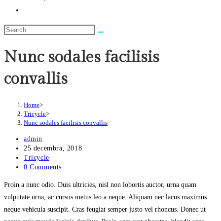
Toggle
website
search
Nunc sodales facilisis
convallis
Home
>
Tricycle
>
Nunc sodales facilisis convallis
Post
admin
author:
Post
25 decembra, 2018
published:
Post
Tricycle
category:
Post
0 Comments
comments:
Proin a nunc odio. Duis ultricies, nisl non lobortis auctor, urna quam
vulputate urna, ac cursus metus leo a neque. Aliquam nec lacus maximus
neque vehicula suscipit. Cras feugiat semper justo vel rhoncus. Donec ut