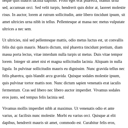
neque quis mauris lacinia dapibus. Proin eget erat pharetra, blandit urna
sed, accumsan orci. Sed velit turpis, hendrerit quis dolor at, laoreet molestie
risus. In auctor, lorem at rutrum sollicitudin, ante libero tincidunt ipsum, sit
amet ultricies urna nibh in tellus. Pellentesque at massa nec metus vulputate
ultrices a nec sem.
Ut ultricies, nisl sed pellentesque mattis, odio metus luctus est, ut convallis
felis dui quis mauris. Mauris dictum, nisl pharetra tincidunt pretium, diam
massa porta lectus, vitae interdum nulla turpis ut metus. Duis vitae tempor
lorem. Integer sit amet nisi et magna sollicitudin lacinia. Aliquam in nulla
ligula. In pulvinar sollicitudin mauris eu dignissim. Nunc gravida tellus nec
felis pharetra, quis blandit arcu gravida. Quisque sodales molestie ipsum,
quis pulvinar tortor mattis non. Nunc dictum sapien venenatis erat iaculis
fermentum. Cras sed libero nec libero auctor imperdiet. Vivamus sodales
eros justo, sed tempus felis lacinia sed.
Vivamus mollis imperdiet nibh at maximus. Ut venenatis odio et ante
varius, ac facilisis nunc molestie. Morbi eu varius orci. Quisque at elit
dapibus, hendrerit mauris sit amet, commodo est. Curabitur felis eros,