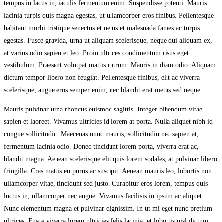
tempus in lacus in, iaculis fermentum enim. Suspendisse potenti. Mauris
lacinia turpis quis magna egestas, ut ullamcorper eros finibus. Pellentesque
habitant morbi tristique senectus et netus et malesuada fames ac turpis
egestas. Fusce gravida, urna ut aliquam scelerisque, neque dui aliquam ex,
at varius odio sapien et leo. Proin ultrices condimentum risus eget
vestibulum. Praesent volutpat mattis rutrum. Mauris in diam odio. Aliquam
dictum tempor libero non feugiat. Pellentesque finibus, elit ac viverra
scelerisque, augue eros semper enim, nec blandit erat metus sed neque.
Mauris pulvinar urna rhoncus euismod sagittis. Integer bibendum vitae
sapien et laoreet. Vivamus ultricies id lorem at porta. Nulla aliquet nibh id
congue sollicitudin. Maecenas nunc mauris, sollicitudin nec sapien at,
fermentum lacinia odio. Donec tincidunt lorem porta, viverra erat ac,
blandit magna. Aenean scelerisque elit quis lorem sodales, at pulvinar libero
fringilla. Cras mattis eu purus ac suscipit. Aenean mauris leo, lobortis non
ullamcorper vitae, tincidunt sed justo. Curabitur eros lorem, tempus quis
luctus in, ullamcorper nec augue. Vivamus facilisis in ipsum ac aliquet.
Nunc elementum magna et pulvinar dignissim. In ut mi eget nunc pretium
ultrices. Fusce viverra lorem ultricies felis lacinia, et lobortis nisl dictum.