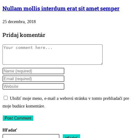
Nullam mollis interdum erat sit amet semper
25 decembra, 2018
Pridaj komentár
Comment
Enter
your
Enter
name
your
Enter
or
email
your
Uložiť moje meno, e-mail a webovú stránku v tomto prehliadači pre
username
address
website
moje budúce komentáre.
to
to
URL
comment
comment
(optional)
Hľadať