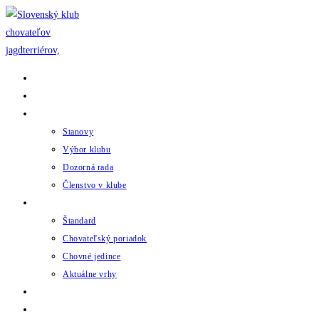
Skip
to
content
Domov
Novinky
Klub
Stanovy
Výbor klubu
Dozorná rada
Členstvo v klube
Chov
Štandard
Chovateľský poriadok
Chovné jedince
Aktuálne vrhy
Udalosti
Odkazy