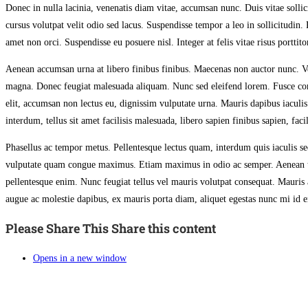
Donec in nulla lacinia, venenatis diam vitae, accumsan nunc. Duis vitae sollicit
cursus volutpat velit odio sed lacus. Suspendisse tempor a leo in sollicitudin
amet non orci. Suspendisse eu posuere nisl. Integer at felis vitae risus porttitor
Aenean accumsan urna at libero finibus finibus. Maecenas non auctor nunc. Ves
magna. Donec feugiat malesuada aliquam. Nunc sed eleifend lorem. Fusce congu
elit, accumsan non lectus eu, dignissim vulputate urna. Mauris dapibus iaculi
interdum, tellus sit amet facilisis malesuada, libero sapien finibus sapien, faci
Phasellus ac tempor metus. Pellentesque lectus quam, interdum quis iaculis s
vulputate quam congue maximus. Etiam maximus in odio ac semper. Aenean tinc
pellentesque enim. Nunc feugiat tellus vel mauris volutpat consequat. Mauris
augue ac molestie dapibus, ex mauris porta diam, aliquet egestas nunc mi id e
Please Share This
Share this content
Opens in a new window