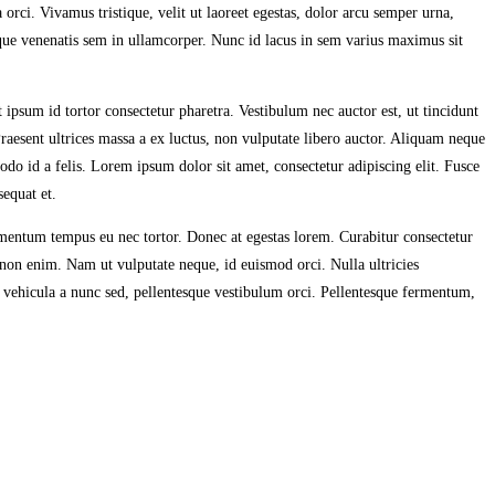
a orci. Vivamus tristique, velit ut laoreet egestas, dolor arcu semper urna,
stique venenatis sem in ullamcorper. Nunc id lacus in sem varius maximus sit
ipsum id tortor consectetur pharetra. Vestibulum nec auctor est, ut tincidunt
aesent ultrices massa a ex luctus, non vulputate libero auctor. Aliquam neque
do id a felis. Lorem ipsum dolor sit amet, consectetur adipiscing elit. Fusce
sequat et.
ementum tempus eu nec tortor. Donec at egestas lorem. Curabitur consectetur
on enim. Nam ut vulputate neque, id euismod orci. Nulla ultricies
, vehicula a nunc sed, pellentesque vestibulum orci. Pellentesque fermentum,