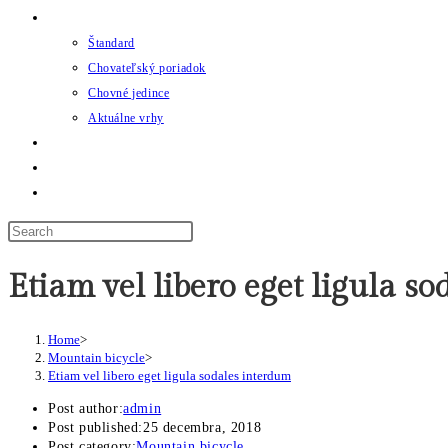
Chov
Štandard
Chovateľský poriadok
Chovné jedince
Aktuálne vrhy
Udalosti
Odkazy
Toggle website search
Etiam vel libero eget ligula s
Home
>
Mountain bicycle
>
Etiam vel libero eget ligula sodales interdum
Post author:
admin
Post published:
25 decembra, 2018
Post category:
Mountain bicycle