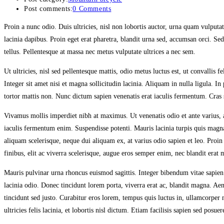
Post comments:
0 Comments
Proin a nunc odio. Duis ultricies, nisl non lobortis auctor, urna quam vulput
lacinia dapibus. Proin eget erat pharetra, blandit urna sed, accumsan orci. Sed v
tellus. Pellentesque at massa nec metus vulputate ultrices a nec sem.
Ut ultricies, nisl sed pellentesque mattis, odio metus luctus est, ut convallis
Integer sit amet nisi et magna sollicitudin lacinia. Aliquam in nulla ligula. I
tortor mattis non. Nunc dictum sapien venenatis erat iaculis fermentum. Cras s
Vivamus mollis imperdiet nibh at maximus. Ut venenatis odio et ante varius, ac
iaculis fermentum enim. Suspendisse potenti. Mauris lacinia turpis quis magna 
aliquam scelerisque, neque dui aliquam ex, at varius odio sapien et leo. Pro
finibus, elit ac viverra scelerisque, augue eros semper enim, nec blandit erat 
Mauris pulvinar urna rhoncus euismod sagittis. Integer bibendum vitae sapien 
lacinia odio. Donec tincidunt lorem porta, viverra erat ac, blandit magna. Aene
tincidunt sed justo. Curabitur eros lorem, tempus quis luctus in, ullamcorper
ultricies felis lacinia, et lobortis nisl dictum. Etiam facilisis sapien sed pos