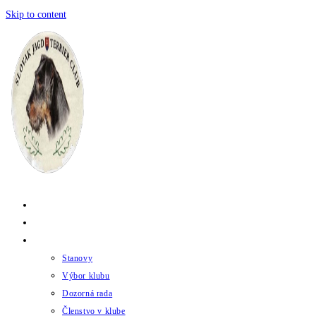
Skip to content
Domov
Novinky
Klub
Stanovy
Výbor klubu
Dozorná rada
Členstvo v klube