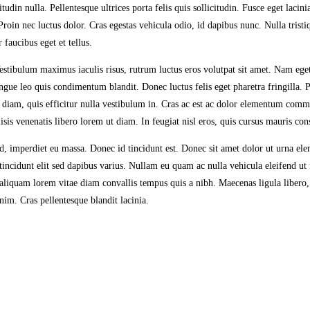
udin nulla. Pellentesque ultrices porta felis quis sollicitudin. Fusce eget lacini
. Proin nec luctus dolor. Cras egestas vehicula odio, id dapibus nunc. Nulla tri
 faucibus eget et tellus.
tibulum maximus iaculis risus, rutrum luctus eros volutpat sit amet. Nam eget 
e leo quis condimentum blandit. Donec luctus felis eget pharetra fringilla. Pr
s diam, quis efficitur nulla vestibulum in. Cras ac est ac dolor elementum commo
lisis venenatis libero lorem ut diam. In feugiat nisl eros, quis cursus mauris con
ed, imperdiet eu massa. Donec id tincidunt est. Donec sit amet dolor ut urna el
idunt elit sed dapibus varius. Nullam eu quam ac nulla vehicula eleifend ut n
 aliquam lorem vitae diam convallis tempus quis a nibh. Maecenas ligula libero
nim. Cras pellentesque blandit lacinia.