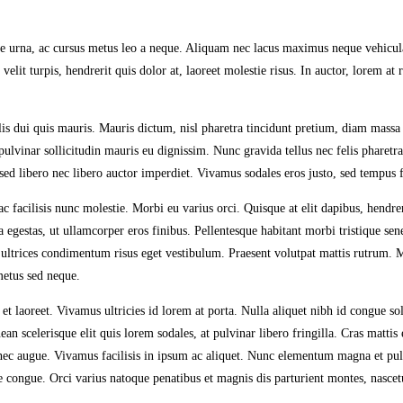
ate urna, ac cursus metus leo a neque. Aliquam nec lacus maximus neque vehicul
elit turpis, hendrerit quis dolor at, laoreet molestie risus. In auctor, lorem at 
 felis dui quis mauris. Mauris dictum, nisl pharetra tincidunt pretium, diam mass
n pulvinar sollicitudin mauris eu dignissim. Nunc gravida tellus nec felis pharet
ed libero nec libero auctor imperdiet. Vivamus sodales eros justo, sed tempus fe
 facilisis nunc molestie. Morbi eu varius orci. Quisque at elit dapibus, hendrer
egestas, ut ullamcorper eros finibus. Pellentesque habitant morbi tristique sene
in ultrices condimentum risus eget vestibulum. Praesent volutpat mattis rutrum.
metus sed neque.
et laoreet. Vivamus ultricies id lorem at porta. Nulla aliquet nibh id congue so
an scelerisque elit quis lorem sodales, at pulvinar libero fringilla. Cras mattis
 nec augue. Vivamus facilisis in ipsum ac aliquet. Nunc elementum magna et pul
uere congue. Orci varius natoque penatibus et magnis dis parturient montes, nasce