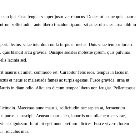
a suscipit. Cras feugiat semper justo vel rhoncus. Donec ut neque quis mauris
rutrum sollicitudin, ante libero tincidunt ipsum, sit amet ultricies urna nibh in
a porta lectus, vitae interdum nulla turpis ut metus. Duis vitae tempor lorem.
ra, quis blandit arcu gravida. Quisque sodales molestie ipsum, quis pulvinar
lis lacinia sed.
it mauris sit amet, commodo est. Curabitur felis eros, tempus in lacus in,
ctus et netus et malesuada fames ac turpis egestas. Fusce gravida, urna ut
 Mauris in diam odio. Aliquam dictum tempor libero non feugiat. Pellentesque
llicitudin. Maecenas nunc mauris, sollicitudin nec sapien at, fermentum
 eu purus ac suscipit. Aenean mauris leo, lobortis non ullamcorper vitae,
vinar dignissim. In ut mi eget nunc pretium ultrices. Fusce viverra lorem
tur ridiculus mus.