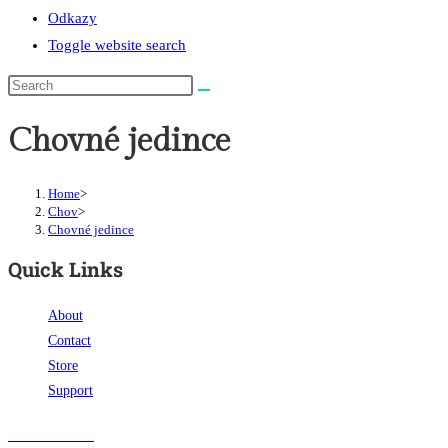
Odkazy
Toggle website search
Chovné jedince
Home
>
Chov
>
Chovné jedince
Quick Links
About
Contact
Store
Support
Visit Our Store