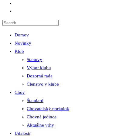
Odkazy
Toggle website search
Domov
Novinky
Klub
Stanovy
Výbor klubu
Dozorná rada
Členstvo v klube
Chov
Štandard
Chovateľský poriadok
Chovné jedince
Aktuálne vrhy
Udalosti