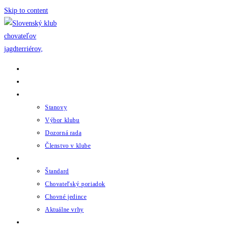
Skip to content
Domov
Novinky
Klub
Stanovy
Výbor klubu
Dozorná rada
Členstvo v klube
Chov
Štandard
Chovateľský poriadok
Chovné jedince
Aktuálne vrhy
Udalosti