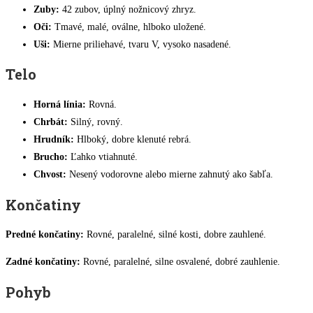
Zuby:
42 zubov, úplný nožnicový zhryz.
Oči:
Tmavé, malé, oválne, hlboko uložené.
Uši:
Mierne priliehavé, tvaru V, vysoko nasadené.
Telo
Horná línia:
Rovná.
Chrbát:
Silný, rovný.
Hrudník:
Hlboký, dobre klenuté rebrá.
Brucho:
Ľahko vtiahnuté.
Chvost:
Nesený vodorovne alebo mierne zahnutý ako šabľa.
Končatiny
Predné končatiny:
Rovné, paralelné, silné kosti, dobre zauhlené.
Zadné končatiny:
Rovné, paralelné, silne osvalené, dobré zauhlenie.
Pohyb