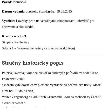
Pôvod:
Nemecko
Dátum vydania platného štandardu:
19.03.2015
Využitie:
Lovecký pes s univerzálnymi schopnosťami, obzvlášť pre
norovanie a ako sliedič.
Klasifikácia FCI:
Skupina 3 – Teriéry
Sekcia 1 – Vysokonohé teriéry (s pracovnou skúškou)
Stručný historický popis
Po prvej svetovej vojne sa niekoľko aktívnych poľovníkov oddelilo od
Foxteriér Clubu
s cieľom vybudovať chov plemena výhradne na poľovnícke účely. Medzi
nimi boli Rudolf Frieß,
Walter Zangenberg a Carl-Erich Grünewald, ktorí sa rozhodli vyšľachtiť
čierno-červeného