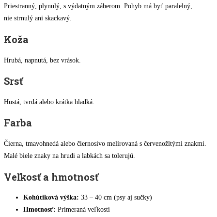
Priestranný, plynulý, s výdatným záberom. Pohyb má byť paralelný,
nie strnulý ani skackavý.
Koža
Hrubá, napnutá, bez vrások.
Srsť
Hustá, tvrdá alebo krátka hladká.
Farba
Čierna, tmavohnedá alebo čiernosivo melírovaná s červenožltými znakmi.
Malé biele znaky na hrudi a labkách sa tolerujú.
Veľkosť a hmotnosť
Kohútiková výška:
33 – 40 cm (psy aj sučky)
Hmotnosť:
Primeraná veľkosti