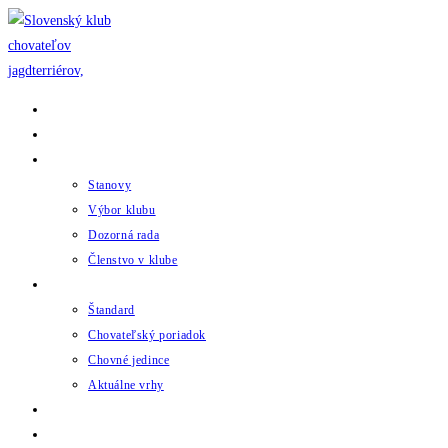
Skip
to
content
Domov
Novinky
Klub
Stanovy
Výbor klubu
Dozorná rada
Členstvo v klube
Chov
Štandard
Chovateľský poriadok
Chovné jedince
Aktuálne vrhy
Udalosti
Odkazy