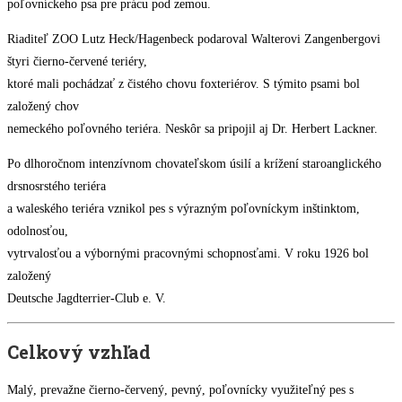
poľovníckeho psa pre prácu pod zemou.
Riaditeľ ZOO Lutz Heck/Hagenbeck podaroval Walterovi Zangenbergovi
štyri čierno-červené teriéry,
ktoré mali pochádzať z čistého chovu foxteriérov. S týmito psami bol
založený chov
nemeckého poľovného teriéra. Neskôr sa pripojil aj Dr. Herbert Lackner.
Po dlhoročnom intenzívnom chovateľskom úsilí a krížení staroanglického
drsnosrstého teriéra
a waleského teriéra vznikol pes s výrazným poľovníckym inštinktom,
odolnosťou,
vytrvalosťou a výbornými pracovnými schopnosťami. V roku 1926 bol
založený
Deutsche Jagdterrier-Club e. V.
Celkový vzhľad
Malý, prevažne čierno-červený, pevný, poľovnícky využiteľný pes s