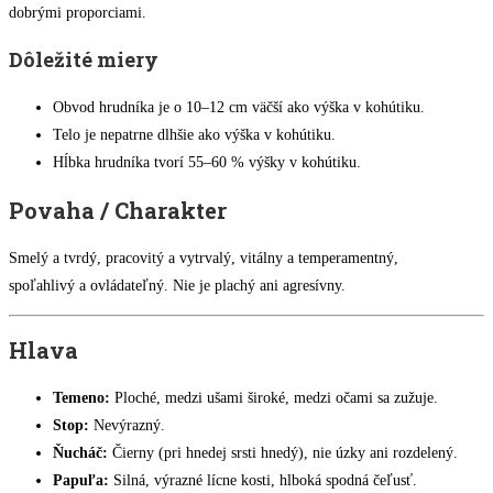
dobrými proporciami.
Dôležité miery
Obvod hrudníka je o 10–12 cm väčší ako výška v kohútiku.
Telo je nepatrne dlhšie ako výška v kohútiku.
Hĺbka hrudníka tvorí 55–60 % výšky v kohútiku.
Povaha / Charakter
Smelý a tvrdý, pracovitý a vytrvalý, vitálny a temperamentný,
spoľahlivý a ovládateľný. Nie je plachý ani agresívny.
Hlava
Temeno:
Ploché, medzi ušami široké, medzi očami sa zužuje.
Stop:
Nevýrazný.
Ňucháč:
Čierny (pri hnedej srsti hnedý), nie úzky ani rozdelený.
Papuľa:
Silná, výrazné lícne kosti, hlboká spodná čeľusť.