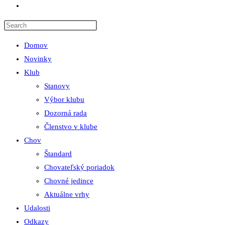
Toggle
website
search
Domov
Novinky
Klub
Stanovy
Výbor klubu
Dozorná rada
Členstvo v klube
Chov
Štandard
Chovateľský poriadok
Chovné jedince
Aktuálne vrhy
Udalosti
Odkazy