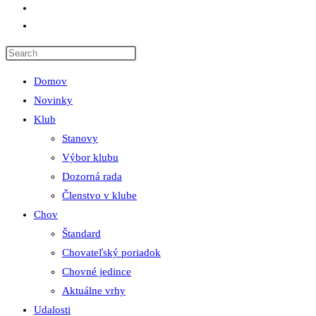
Odkazy
Toggle website search
Domov
Novinky
Klub
Stanovy
Výbor klubu
Dozorná rada
Členstvo v klube
Chov
Štandard
Chovateľský poriadok
Chovné jedince
Aktuálne vrhy
Udalosti