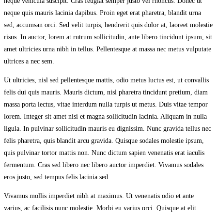
neque vehicula suscipit. Cras feugiat semper justo vel rhoncus. Donec ut
neque quis mauris lacinia dapibus. Proin eget erat pharetra, blandit urna
sed, accumsan orci. Sed velit turpis, hendrerit quis dolor at, laoreet molestie
risus. In auctor, lorem at rutrum sollicitudin, ante libero tincidunt ipsum, sit
amet ultricies urna nibh in tellus. Pellentesque at massa nec metus vulputate
ultrices a nec sem.
Ut ultricies, nisl sed pellentesque mattis, odio metus luctus est, ut convallis
felis dui quis mauris. Mauris dictum, nisl pharetra tincidunt pretium, diam
massa porta lectus, vitae interdum nulla turpis ut metus. Duis vitae tempor
lorem. Integer sit amet nisi et magna sollicitudin lacinia. Aliquam in nulla
ligula. In pulvinar sollicitudin mauris eu dignissim. Nunc gravida tellus nec
felis pharetra, quis blandit arcu gravida. Quisque sodales molestie ipsum,
quis pulvinar tortor mattis non. Nunc dictum sapien venenatis erat iaculis
fermentum. Cras sed libero nec libero auctor imperdiet. Vivamus sodales
eros justo, sed tempus felis lacinia sed.
Vivamus mollis imperdiet nibh at maximus. Ut venenatis odio et ante
varius, ac facilisis nunc molestie. Morbi eu varius orci. Quisque at elit