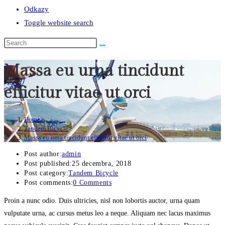
Odkazy
Toggle website search
Massa eu urna tincidunt
efficitur vitae ut orci
Home
>
Tandem Bicycle
>
Massa eu urna tincidunt efficitur vitae ut orci
Post author:
admin
Post published:
25 decembra, 2018
Post category:
Tandem Bicycle
Post comments:
0 Comments
Proin a nunc odio. Duis ultricies, nisl non lobortis auctor, urna quam
vulputate urna, ac cursus metus leo a neque. Aliquam nec lacus maximus