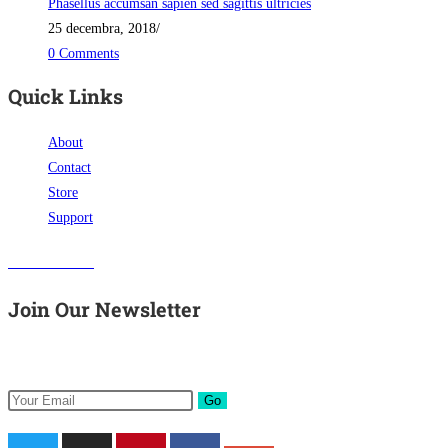
Phasellus accumsan sapien sed sagittis ultricies
25 decembra, 2018
/
0 Comments
Quick Links
About
Contact
Store
Support
Visit Our Store
Join Our Newsletter
Get all latest content delivered to your email a few times a month.
Go