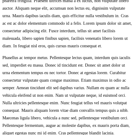
pharetra fringilla. Praesent ultrices massa a ex luctus, non vulputate libero
auctor. Aliquam neque elit, accumsan non lectus eu, dignissim vulputate
urna. Mauris dapibus iaculis diam, quis efficitur nulla vestibulum in. Cras
ac est ac dolor elementum commodo id a felis. Lorem ipsum dolor sit amet,
consectetur adipiscing elit. Fusce interdum, tellus sit amet facilisis
malesuada, libero sapien finibus sapien, facilisis venenatis libero lorem ut
diam. In feugiat nisl eros, quis cursus mauris consequat et.
Phasellus ac tempor metus. Pellentesque lectus quam, interdum quis iaculis
sed, imperdiet eu massa. Donec id tincidunt est. Donec sit amet dolor ut
urna elementum tempus eu nec tortor. Donec at egestas lorem. Curabitur
consectetur vulputate quam congue maximus. Etiam maximus in odio ac
semper. Aenean tincidunt elit sed dapibus varius. Nullam eu quam ac nulla
vehicula eleifend ut non enim. Nam ut vulputate neque, id euismod orci.
Nulla ultricies pellentesque enim. Nunc feugiat tellus vel mauris volutpat
consequat. Mauris aliquam lorem vitae diam convallis tempus quis a nibh.
Maecenas ligula libero, vehicula a nunc sed, pellentesque vestibulum orci.
Pellentesque fermentum, augue ac molestie dapibus, ex mauris porta diam,
aliquet egestas nunc mi id enim. Cras pellentesque blandit lacinia.