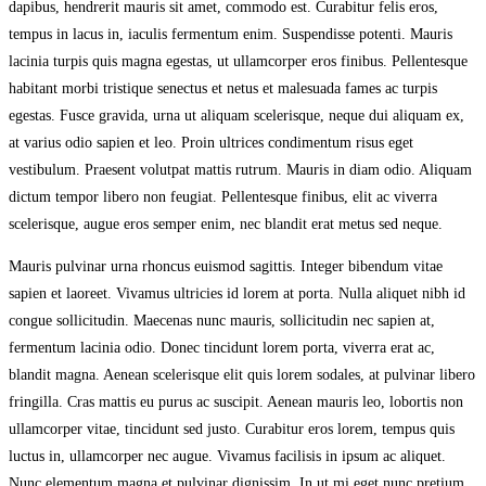
dapibus, hendrerit mauris sit amet, commodo est. Curabitur felis eros,
tempus in lacus in, iaculis fermentum enim. Suspendisse potenti. Mauris
lacinia turpis quis magna egestas, ut ullamcorper eros finibus. Pellentesque
habitant morbi tristique senectus et netus et malesuada fames ac turpis
egestas. Fusce gravida, urna ut aliquam scelerisque, neque dui aliquam ex,
at varius odio sapien et leo. Proin ultrices condimentum risus eget
vestibulum. Praesent volutpat mattis rutrum. Mauris in diam odio. Aliquam
dictum tempor libero non feugiat. Pellentesque finibus, elit ac viverra
scelerisque, augue eros semper enim, nec blandit erat metus sed neque.
Mauris pulvinar urna rhoncus euismod sagittis. Integer bibendum vitae
sapien et laoreet. Vivamus ultricies id lorem at porta. Nulla aliquet nibh id
congue sollicitudin. Maecenas nunc mauris, sollicitudin nec sapien at,
fermentum lacinia odio. Donec tincidunt lorem porta, viverra erat ac,
blandit magna. Aenean scelerisque elit quis lorem sodales, at pulvinar libero
fringilla. Cras mattis eu purus ac suscipit. Aenean mauris leo, lobortis non
ullamcorper vitae, tincidunt sed justo. Curabitur eros lorem, tempus quis
luctus in, ullamcorper nec augue. Vivamus facilisis in ipsum ac aliquet.
Nunc elementum magna et pulvinar dignissim. In ut mi eget nunc pretium