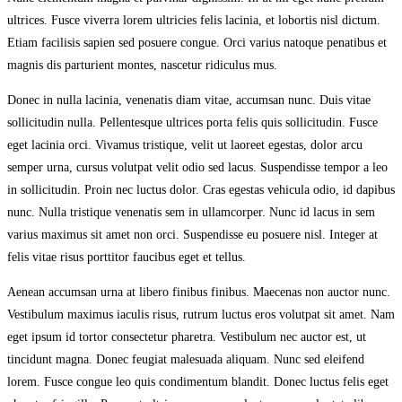
ultrices. Fusce viverra lorem ultricies felis lacinia, et lobortis nisl dictum.
Etiam facilisis sapien sed posuere congue. Orci varius natoque penatibus et
magnis dis parturient montes, nascetur ridiculus mus.
Donec in nulla lacinia, venenatis diam vitae, accumsan nunc. Duis vitae
sollicitudin nulla. Pellentesque ultrices porta felis quis sollicitudin. Fusce
eget lacinia orci. Vivamus tristique, velit ut laoreet egestas, dolor arcu
semper urna, cursus volutpat velit odio sed lacus. Suspendisse tempor a leo
in sollicitudin. Proin nec luctus dolor. Cras egestas vehicula odio, id dapibus
nunc. Nulla tristique venenatis sem in ullamcorper. Nunc id lacus in sem
varius maximus sit amet non orci. Suspendisse eu posuere nisl. Integer at
felis vitae risus porttitor faucibus eget et tellus.
Aenean accumsan urna at libero finibus finibus. Maecenas non auctor nunc.
Vestibulum maximus iaculis risus, rutrum luctus eros volutpat sit amet. Nam
eget ipsum id tortor consectetur pharetra. Vestibulum nec auctor est, ut
tincidunt magna. Donec feugiat malesuada aliquam. Nunc sed eleifend
lorem. Fusce congue leo quis condimentum blandit. Donec luctus felis eget