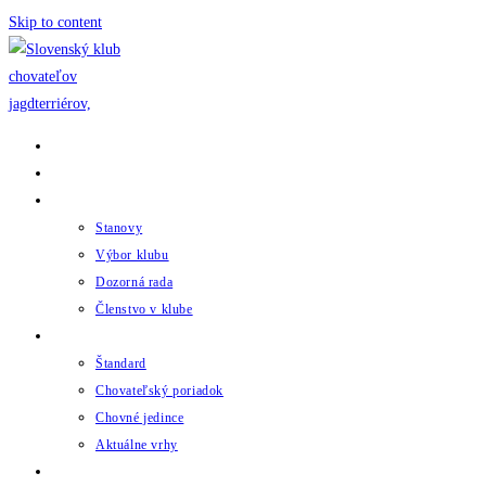
Skip to content
Domov
Novinky
Klub
Stanovy
Výbor klubu
Dozorná rada
Členstvo v klube
Chov
Štandard
Chovateľský poriadok
Chovné jedince
Aktuálne vrhy
Udalosti