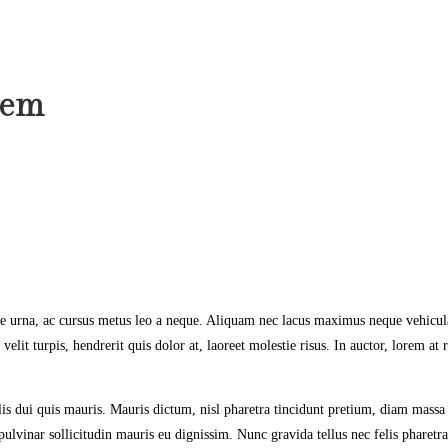
rem
ate urna, ac cursus metus leo a neque. Aliquam nec lacus maximus neque vehicul
elit turpis, hendrerit quis dolor at, laoreet molestie risus. In auctor, lorem at 
 felis dui quis mauris. Mauris dictum, nisl pharetra tincidunt pretium, diam mass
n pulvinar sollicitudin mauris eu dignissim. Nunc gravida tellus nec felis pharet