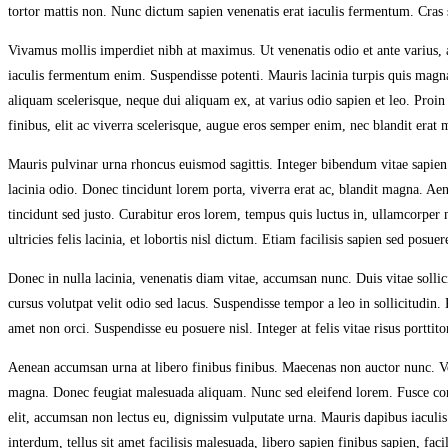
tortor mattis non. Nunc dictum sapien venenatis erat iaculis fermentum. Cras s
Vivamus mollis imperdiet nibh at maximus. Ut venenatis odio et ante varius, ac
iaculis fermentum enim. Suspendisse potenti. Mauris lacinia turpis quis magna 
aliquam scelerisque, neque dui aliquam ex, at varius odio sapien et leo. Pro
finibus, elit ac viverra scelerisque, augue eros semper enim, nec blandit erat 
Mauris pulvinar urna rhoncus euismod sagittis. Integer bibendum vitae sapien 
lacinia odio. Donec tincidunt lorem porta, viverra erat ac, blandit magna. Aene
tincidunt sed justo. Curabitur eros lorem, tempus quis luctus in, ullamcorper
ultricies felis lacinia, et lobortis nisl dictum. Etiam facilisis sapien sed pos
Donec in nulla lacinia, venenatis diam vitae, accumsan nunc. Duis vitae sollicit
cursus volutpat velit odio sed lacus. Suspendisse tempor a leo in sollicitudin
amet non orci. Suspendisse eu posuere nisl. Integer at felis vitae risus porttitor
Aenean accumsan urna at libero finibus finibus. Maecenas non auctor nunc. Ves
magna. Donec feugiat malesuada aliquam. Nunc sed eleifend lorem. Fusce congu
elit, accumsan non lectus eu, dignissim vulputate urna. Mauris dapibus iaculi
interdum, tellus sit amet facilisis malesuada, libero sapien finibus sapien, faci