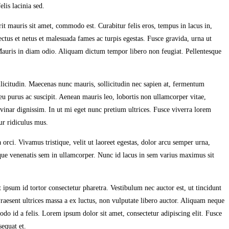
lis lacinia sed.
it mauris sit amet, commodo est. Curabitur felis eros, tempus in lacus in,
ctus et netus et malesuada fames ac turpis egestas. Fusce gravida, urna ut
 Mauris in diam odio. Aliquam dictum tempor libero non feugiat. Pellentesque
llicitudin. Maecenas nunc mauris, sollicitudin nec sapien at, fermentum
 eu purus ac suscipit. Aenean mauris leo, lobortis non ullamcorper vitae,
vinar dignissim. In ut mi eget nunc pretium ultrices. Fusce viverra lorem
tur ridiculus mus.
a orci. Vivamus tristique, velit ut laoreet egestas, dolor arcu semper urna,
stique venenatis sem in ullamcorper. Nunc id lacus in sem varius maximus sit
ipsum id tortor consectetur pharetra. Vestibulum nec auctor est, ut tincidunt
aesent ultrices massa a ex luctus, non vulputate libero auctor. Aliquam neque
do id a felis. Lorem ipsum dolor sit amet, consectetur adipiscing elit. Fusce
sequat et.