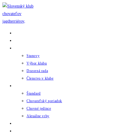
Skip
to
content
Domov
Novinky
Klub
Stanovy
Výbor klubu
Dozorná rada
Členstvo v klube
Chov
Štandard
Chovateľský poriadok
Chovné jedince
Aktuálne vrhy
Udalosti
Odkazy