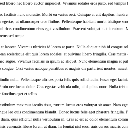
ed libero nec libero auctor imperdiet. Vivamus sodales eros justo, sed tempus fe
 facilisis nunc molestie. Morbi eu varius orci. Quisque at elit dapibus, hendrer
egestas, ut ullamcorper eros finibus. Pellentesque habitant morbi tristique sene
in ultrices condimentum risus eget vestibulum. Praesent volutpat mattis rutrum.
metus sed neque.
et laoreet. Vivamus ultricies id lorem at porta. Nulla aliquet nibh id congue so
an scelerisque elit quis lorem sodales, at pulvinar libero fringilla. Cras mattis
 nec augue. Vivamus facilisis in ipsum ac aliquet. Nunc elementum magna et pul
uere congue. Orci varius natoque penatibus et magnis dis parturient montes, nasce
udin nulla. Pellentesque ultrices porta felis quis sollicitudin. Fusce eget lacini
. Proin nec luctus dolor. Cras egestas vehicula odio, id dapibus nunc. Nulla tri
 faucibus eget et tellus.
tibulum maximus iaculis risus, rutrum luctus eros volutpat sit amet. Nam eget 
e leo quis condimentum blandit. Donec luctus felis eget pharetra fringilla. Pr
s diam, quis efficitur nulla vestibulum in. Cras ac est ac dolor elementum commo
lisis venenatis libero lorem ut diam. In feugiat nisl eros, quis cursus mauris con