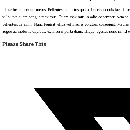
Phasellus ac tempor metus. Pellentesque lectus quam, interdum quis iaculis s
vulputate quam congue maximus. Etiam maximus in odio ac semper. Aenean tinc
pellentesque enim. Nunc feugiat tellus vel mauris volutpat consequat. Mauris
augue ac molestie dapibus, ex mauris porta diam, aliquet egestas nunc mi id e
Share
Please Share This
this
Opens
content
in
a
new
window