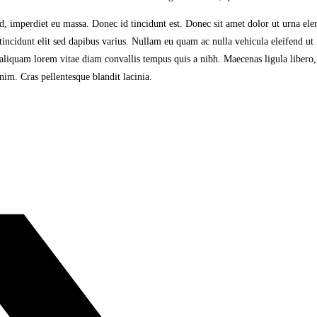
ed, imperdiet eu massa. Donec id tincidunt est. Donec sit amet dolor ut urna el
idunt elit sed dapibus varius. Nullam eu quam ac nulla vehicula eleifend ut n
 aliquam lorem vitae diam convallis tempus quis a nibh. Maecenas ligula libero
nim. Cras pellentesque blandit lacinia.