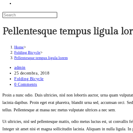
Toggle
website
search
Pellentesque tempus ligula lo
Home
>
Folding Bicycle
>
Pellentesque tempus ligula lorem
Post
admin
author:
Post
25 decembra, 2018
published:
Post
Folding Bicycle
category:
Post
0 Comments
comments:
Proin a nunc odio. Duis ultricies, nisl non lobortis auctor, urna quam vulput
lacinia dapibus. Proin eget erat pharetra, blandit urna sed, accumsan orci. Sed v
tellus. Pellentesque at massa nec metus vulputate ultrices a nec sem.
Ut ultricies, nisl sed pellentesque mattis, odio metus luctus est, ut convallis
Integer sit amet nisi et magna sollicitudin lacinia. Aliquam in nulla ligula. I