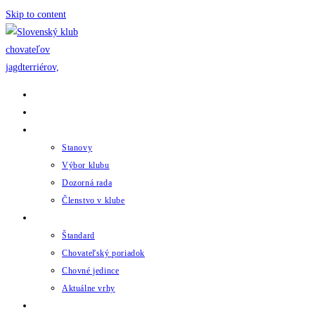
Skip to content
Domov
Novinky
Klub
Stanovy
Výbor klubu
Dozorná rada
Členstvo v klube
Chov
Štandard
Chovateľský poriadok
Chovné jedince
Aktuálne vrhy
Udalosti