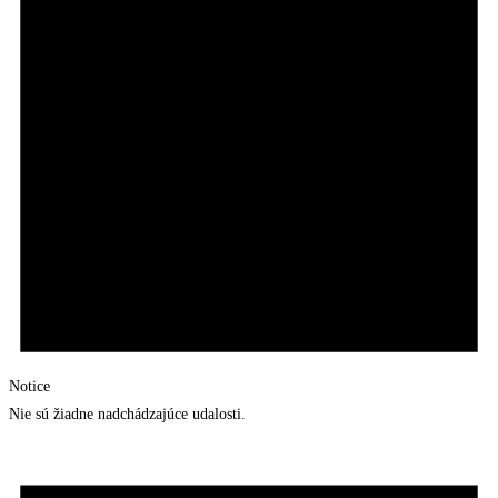
Notice
Nie sú žiadne nadchádzajúce udalosti.