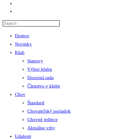
Odkazy
Toggle website search
Domov
Novinky
Klub
Stanovy
Výbor klubu
Dozorná rada
Členstvo v klube
Chov
Štandard
Chovateľský poriadok
Chovné jedince
Aktuálne vrhy
Udalosti