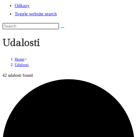
Odkazy
Toggle website search
Udalosti
Home
>
Udalosti
42 udalosti found.